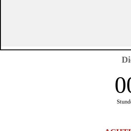
Di
0
Stund