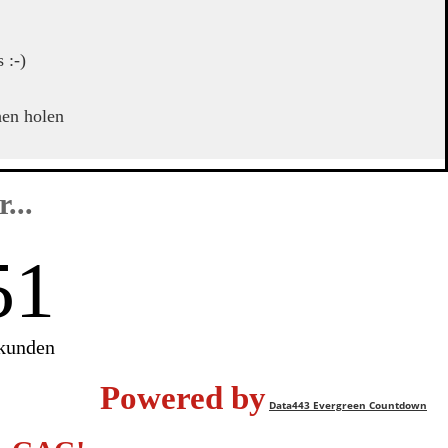
 :-)
hen holen
...
51
kunden
Powered by
Data443 Evergreen Countdown